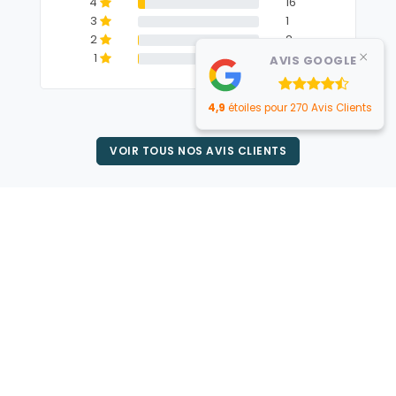
4
16
3
1
2
2
×
1
2
AVIS GOOGLE
4,9
étoiles pour 270 Avis Clients
VOIR TOUS NOS AVIS CLIENTS
Obtenez un devis de pompes
funèbres à Nantes (44)
Devis Gratuit et Immédiat
Vous faites face à un décès ou l'un de vos proches est en
fin de vie ? Accédez à notre tarificateur en ligne et calculez
le prix des obsèques à Nantes pour un enterrement au