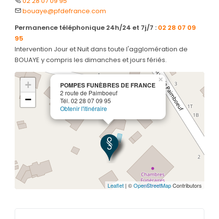
02 28 07 09 95
Nos monuments
bouaye@pfdefrance.com
Nos urnes funéraires
Permanence téléphonique 24h/24 et 7j/7 :
02 28 07 09
Rapatriement
95
Intervention Jour et Nuit dans toute l'agglomération de
Services aux familles
BOUAYE y compris les dimanches et jours fériés.
Vente de monuments
×
+
POMPES FUNÈBRES DE FRANCE
2 route de Paimboeuf
−
Tél. 02 28 07 09 95
Obtenir l'itinéraire
Leaflet
| ©
OpenStreetMap
Contributors