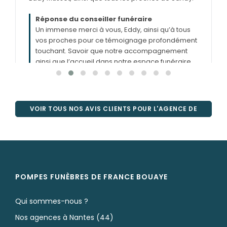
Réponse du conseiller funéraire
Un immense merci à vous, Eddy, ainsi qu’à tous
vos proches pour ce témoignage profondément
touchant. Savoir que notre accompagnement
ainsi que l’accueil dans notre espace funéraire
ont été à la hauteur de vos attentes est pour
nous la plus belle des reconnaissances. Votre
confiance, dans un moment aussi difficile, est
précieuse. Soyez assurés que nous garderons
une pensée particulière pour Sandy et pour la
gentillesse dont vous avez fait part à notre
égard. Romain
VOIR TOUS NOS AVIS CLIENTS POUR L'AGENCE DE