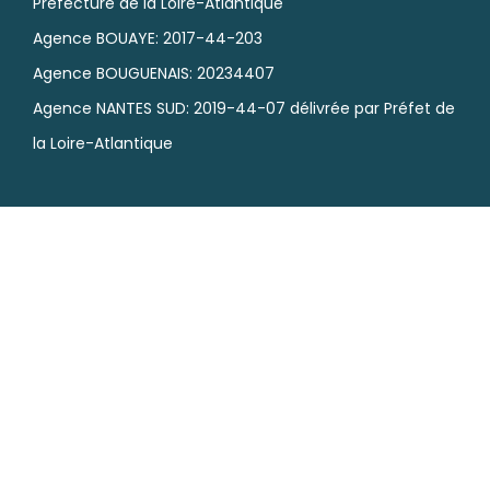
HABILITATIONS PREFECTORALE
Les agences POMPES FUNÈBRES DE FRANCE sont
habilitées par les préfectures.
Agence NANTES NORD: 2020-44-06 délivrée par
Préfecture de la Loire-Atlantique
Agence BOUAYE: 2017-44-203
Agence BOUGUENAIS: 20234407
Agence NANTES SUD: 2019-44-07 délivrée par Préfet de
la Loire-Atlantique
À VOTRE SERVICE 24H/24 7J/7